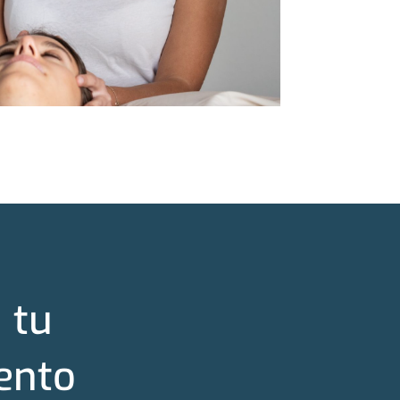
 tu
ento