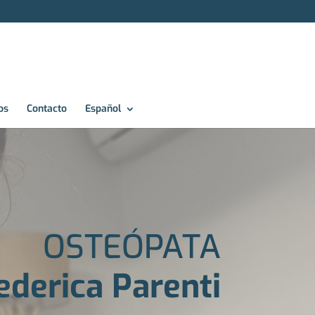
os
Contacto
Español
OSTEÓPATA
ederica Parenti