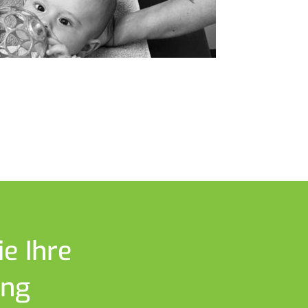
e Ihre
ung